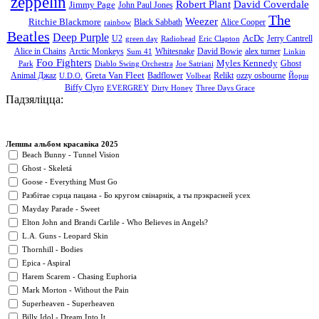
zeppelin
Robert Plant
David Coverdale
Jimmy Page
John Paul Jones
The
Weezer
Ritchie Blackmore
Black Sabbath
Alice Cooper
rainbow
Beatles
Deep Purple
AcDc
U2
Jerry Cantrell
green day
Radiohead
Eric Clapton
Alice in Chains
Arctic Monkeys
Whitesnake
David Bowie
alex turner
Sum 41
Linkin
Foo Fighters
Myles Kennedy
Ghost
Park
Diablo Swing Orchestra
Joe Satriani
Greta Van Fleet
Animal Джаz
Badflower
Relikt
ozzy osbourne
U.D.O.
Volbeat
Йорш
Biffy Clyro
EVERGREY
Dirty Honey
Three Days Grace
Падзяліцца:
Лепшы альбом красавіка 2025
Beach Bunny - Tunnel Vision
Ghost - Skeletá
Goose - Everything Must Go
Разбітае сэрца пацана - Бо кругом свінарнік, а ты прэкрасней усех
Mayday Parade - Sweet
Elton John and Brandi Carlile - Who Believes in Angels?
L.A. Guns - Leopard Skin
Thornhill - Bodies
Epica - Aspiral
Harem Scarem - Chasing Euphoria
Mark Morton - Without the Pain
Superheaven - Superheaven
Billy Idol - Dream Into It