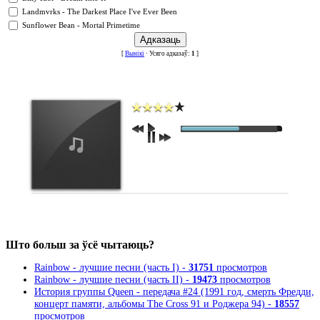
Landmvrks - The Darkest Place I've Ever Been
Sunflower Bean - Mortal Primetime
[
Вынікі
· Усяго адказаў:
1
]
Што больш за ўсё чытаюць?
Rainbow - лучшие песни (часть I) -
31751
просмотров
Rainbow - лучшие песни (часть II) -
19473
просмотров
История группы Queen - передача #24 (1991 год, смерть Фредди,
концерт памяти, альбомы The Cross 91 и Роджера 94) -
18557
просмотров