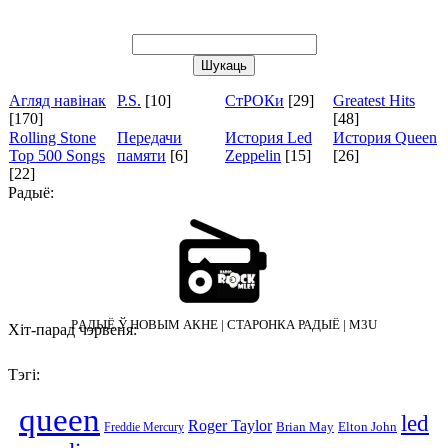
Агляд навінак
P.S.
[10]
СтРОКи
[29]
Greatest Hits
[170]
[48]
Rolling Stone
Передачи
История Led
История Queen
Top 500 Songs
памяти
[6]
Zeppelin
[15]
[26]
[22]
Радыё:
PАДЫЁ Ў НОВЫМ АКНЕ
|
СТАРОНКА РАДЫЁ
|
M3U
Хіт-парад чэрвеня:
Тэгі:
queen
led
Roger Taylor
Brian May
Elton John
Freddie Mercury