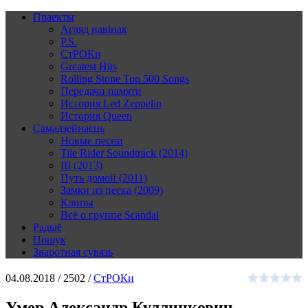
Праекты
Агляд навінак
P.S.
СтРОКи
Greatest Hits
Rolling Stone Top 500 Songs
Передачи памяти
История Led Zeppelin
История Queen
Самадзейнасць
Новые песни
Tile Rider Soundtrack (2014)
III (2013)
Путь домой (2011)
Замки из песка (2009)
Клипы
Всё о группе Scandal
Радыё
Пошук
Зваротная сувязь
04.08.2018 /
2502 /
СтРОКи
Умер Александр Куллинкович