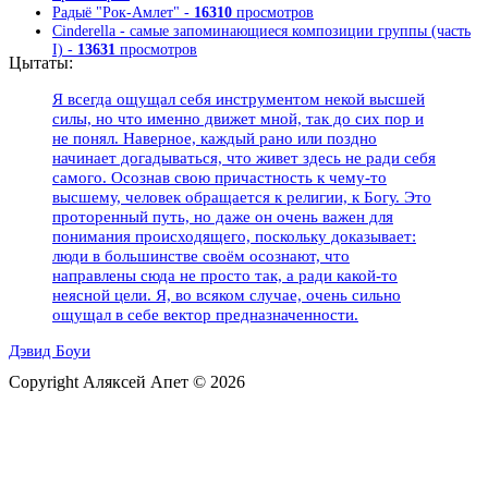
Радыё "Рок-Амлет" -
16310
просмотров
Cinderella - самые запоминающиеся композиции группы (часть
I) -
13631
просмотров
Цытаты:
Я всегда ощущал себя инструментом некой высшей
силы, но что именно движет мной, так до сих пор и
не понял. Наверное, каждый рано или поздно
начинает догадываться, что живет здесь не ради себя
самого. Осознав свою причастность к чему-то
высшему, человек обращается к религии, к Богу. Это
проторенный путь, но даже он очень важен для
понимания происходящего, поскольку доказывает:
люди в большинстве своём осознают, что
направлены сюда не просто так, а ради какой-то
неясной цели. Я, во всяком случае, очень сильно
ощущал в себе вектор предназначенности.
Дэвид Боуи
Copyright Аляксей Апет © 2026