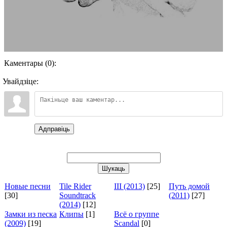
Каментары (0):
Увайдзіце:
Адправіць
Новые песни
Tile Rider
III (2013)
[25]
Путь домой
[30]
Soundtrack
(2011)
[27]
(2014)
[12]
Замки из песка
Клипы
[1]
Всё о группе
(2009)
[19]
Scandal
[0]