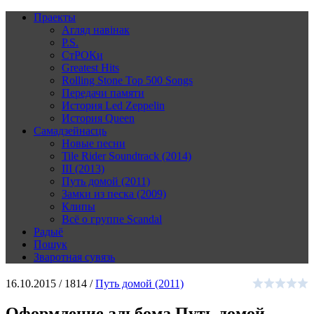
Праекты
Агляд навінак
P.S.
СтРОКи
Greatest Hits
Rolling Stone Top 500 Songs
Передачи памяти
История Led Zeppelin
История Queen
Самадзейнасць
Новые песни
Tile Rider Soundtrack (2014)
III (2013)
Путь домой (2011)
Замки из песка (2009)
Клипы
Всё о группе Scandal
Радыё
Пошук
Зваротная сувязь
16.10.2015 /
1814 /
Путь домой (2011)
Оформление альбома Путь домой