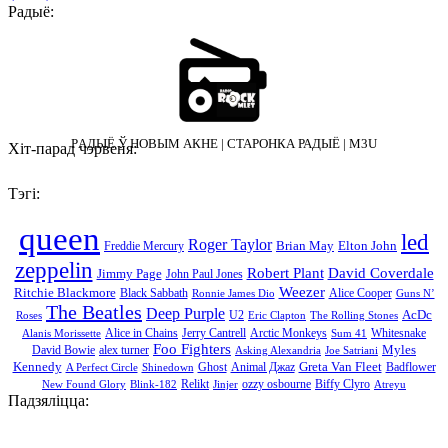
Радыё:
PАДЫЁ Ў НОВЫМ АКНЕ
|
СТАРОНКА РАДЫЁ
|
M3U
Хіт-парад чэрвеня:
Тэгі:
queen
led
Roger Taylor
Brian May
Elton John
Freddie Mercury
zeppelin
Robert Plant
David Coverdale
Jimmy Page
John Paul Jones
Weezer
Ritchie Blackmore
Black Sabbath
Alice Cooper
Ronnie James Dio
Guns N’
The Beatles
Deep Purple
AcDc
U2
Roses
Eric Clapton
The Rolling Stones
Alice in Chains
Jerry Cantrell
Arctic Monkeys
Whitesnake
Alanis Morissette
Sum 41
Foo Fighters
Myles
David Bowie
alex turner
Asking Alexandria
Joe Satriani
Kennedy
Greta Van Fleet
Ghost
Animal Джаz
Badflower
A Perfect Circle
Shinedown
Relikt
ozzy osbourne
Biffy Clyro
New Found Glory
Blink-182
Jinjer
Atreyu
Падзяліцца: