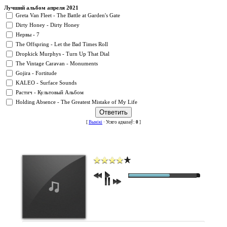
Лучший альбом апреля 2021
Greta Van Fleet - The Battle at Garden's Gate
Dirty Honey - Dirty Honey
Нервы - 7
The Offspring - Let the Bad Times Roll
Dropkick Murphys - Turn Up That Dial
The Vintage Caravan - Monuments
Gojira - Fortitude
KALEO - Surface Sounds
Растич - Культовый Альбом
Holding Absence - The Greatest Mistake of My Life
[
Вынікі
· Усяго адказаў:
0
]