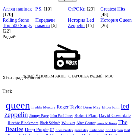
Агляд навінак
P.S.
[10]
СтРОКи
[29]
Greatest Hits
[170]
[48]
Rolling Stone
Передачи
История Led
История Queen
Top 500 Songs
памяти
[6]
Zeppelin
[15]
[26]
[22]
Радыё:
PАДЫЁ Ў НОВЫМ АКНЕ
|
СТАРОНКА РАДЫЁ
|
M3U
Хіт-парад чэрвеня:
Тэгі:
queen
led
Roger Taylor
Brian May
Elton John
Freddie Mercury
zeppelin
Robert Plant
David Coverdale
Jimmy Page
John Paul Jones
The
Weezer
Ritchie Blackmore
Black Sabbath
Alice Cooper
Guns N’ Roses
Beatles
Deep Purple
U2
Elvis Presley
green day
Radiohead
Eric Clapton
Neil