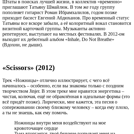
Штаты в поисках лучшей жизни, в коллектив «временно»
приглашают Татьяну Шмайлюк. В том же году группу
пополняет гитарист Роман Ибрамхалилов, годом позже
приходит басист Евгений Абдюханов. Про временный статус
Татьяны все вскоре забыли, а её колоритный вокал становится
визитной карточкой группы. Музыканты активно
репетируют, выступают на местных фестивалях. В 2012-ом
выходит их дебютный альбом «Inhale, Do Not Breathe»
(Вдохни, не дыши).
«Scissors» (2012)
Трек «Ножницы» отлично иллюстрирует, с чего всё
начиналось – особенно, если вы знакомы только с поздним
творчеством Jinjer. В этом треке мне нравится энергетика –
чистая, колючая, ещё не обрамлённая в идеальные формы (это
всё придёт позже). Лирически, мне кажется, эта песня о
сопереживании своему близкому человеку – когда ему плохо,
а ты не знаешь, как ему помочь.
Ножницы внутри меня воздействуют на мое
кровоточащее сердце
Тьма вторгается, твоё безумие разрывает меня на