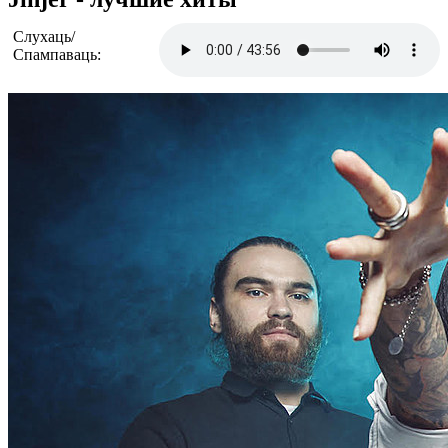
Слухаць/
Спампаваць: