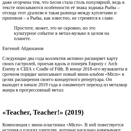
даже огорчена тем, что песня стала столь популярной, ведь в
тексте описываются особенности её знака зодиака Рыбы –
отсюда этот дуализм и такая разница между куплетами и
припевом – а Рыбы, как известно, не стремятся к славе.
Простите, может, это не скромно, но это
культурное событие в метал-музыке в целом на
планете.
Евгений Абдюханов
Следующие два года коллектив активно расширяет карту
своих гастролей, проехав вдоль и поперёк Европу с Arch
Enemy и США с Cradle of Filth. В конце 2018-ого музыканты в
срочном порядке записывают новый мини-альбом «Micro» в
целях расширения своего концертного репертуара. Он
выходит в начале 2019 года и ознаменует переход из металкор
жанра в прогрессивный метал.
«Teacher, Teacher!» (2019)
Композиция с мини-пластинки «Micro». В ней повествуется
история о плохих учителях, которые насильно навязывают