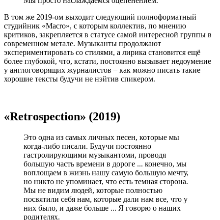
Мы просто наслаждаемся оцепенением.
В том же 2019-ом выходит следующий полноформатный
студийник «Macro», с которым коллектив, по мнению
критиков, закрепляется в статусе самой интересной группы в
современном метале. Музыканты продолжают
экспериментировать со стилями, а лирика становится ещё
более глубокой, что, кстати, постоянно вызывает недоумение
у англоговорящих журналистов – как можно писать такие
хорошие тексты будучи не нэйтив спикером.
«Retrospection» (2019)
Это одна из самых личных песен, которые мы
когда-либо писали. Будучи постоянно
гастролирующими музыкантоми, проводя
большую часть времени в дороге ... конечно, мы
воплощаем в жизнь нашу самую большую мечту,
но никто не упоминает, что есть темная сторона.
Мы не видим людей, которые полностью
посвятили себя нам, которые дали нам все, что у
них было, и даже больше ... Я говорю о наших
родителях.