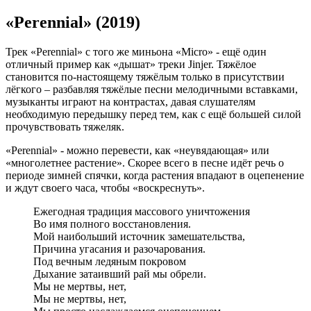
«Perennial» (2019)
Трек «Perennial» с того же миньона «Micro» - ещё один
отличный пример как «дышат» треки Jinjer. Тяжёлое
становится по-настоящему тяжёлым только в присутствии
лёгкого – разбавляя тяжёлые песни мелодичными вставками,
музыканты играют на контрастах, давая слушателям
необходимую передышку перед тем, как с ещё большей силой
прочувствовать тяжеляк.
«Perennial» - можно перевести, как «неувядающая» или
«многолетнее растение». Скорее всего в песне идёт речь о
периоде зимней спячки, когда растения впадают в оцепенение
и ждут своего часа, чтобы «воскреснуть».
Ежегодная традиция массового уничтожения
Во имя полного восстановления.
Мой наибольший источник замешательства,
Причина угасания и разочарования.
Под вечным ледяным покровом
Дыхание затаивший рай мы обрели.
Мы не мертвы, нет,
Мы не мертвы, нет,