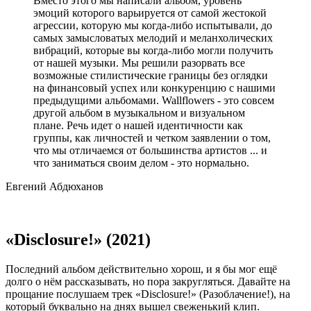
Вместо этого мы написали альбом, уровень
эмоций которого варьируется от самой жестокой
агрессии, которую мы когда-либо испытывали, до
самых замысловатых мелодий и меланхолических
вибраций, которые вы когда-либо могли получить
от нашей музыки. Мы решили разорвать все
возможные стилистические границы без оглядки
на финансовый успех или конкуренцию с нашими
предыдущими альбомами. Wallflowers - это совсем
другой альбом в музыкальном и визуальном
плане. Речь идет о нашей идентичности как
группы, как личностей и четком заявлении о том,
что мы отличаемся от большинства артистов ... и
что заниматься своим делом - это нормально.
Евгений Абдюханов
«Disclosure!» (2021)
Последний альбом действительно хорош, и я бы мог ещё
долго о нём рассказывать, но пора закругляться. Давайте на
прощание послушаем трек «Disclosure!» (Разоблачение!), на
который буквально на днях вышел свеженький клип.