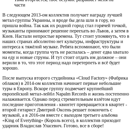
части
В следующем 2013-ом коллектив получает награду лучшей
метал-группы Украины, и вроде бы дела шли в гору, но
пришла война. Так как их родной город стал горячей точкой,
музыканты принимают решение переехать во Львов, а затем в
Киев. Настали непростые времена. Тут стоит упомянуть, что в
наших странах абсолютно нет культуры, инфраструктуры и
интереса к тяжёлой музыке. Ребята вспоминают, что были
моменты, когда группа чуть не распалась – денег едва хватало
на еду и новые струны. И тут стоит отдать им должное – они
верили в то, что этот период надо перетерпеть и всё будет
хорошо.
После выпуска второго студийника «Cloud Factory» (Фабрика
облаков) в 2014-ом коллектив начинает первые небольшие
туры в Европу. Вскоре группу подмечает крупнейший
европейский метал-лейбл Napalm Records и жизнь постепенно
налаживается. Однако перед стремительным взлётом идут
последние приготовления - квинтет превращается в квартет -
второй гитарист Дмитрий Оксень решает покончить с
музыкой, а в 2016-ом вместе с выходом третьего альбома
«King of Everything» (Король всего), в коллектив приходит
ударник Владислав Уласевич. Готово, все в сборе!