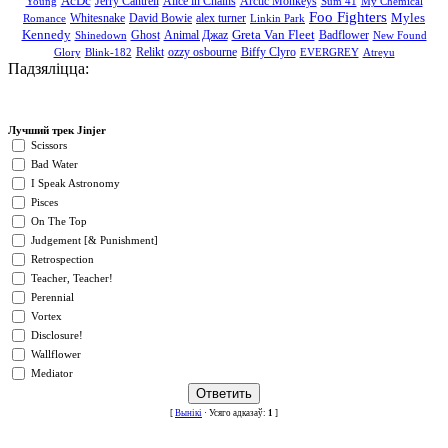
AcDc
Jerry Cantrell
Alice in Chains
Arctic Monkeys
Young
Sum 41
My Chemical
Foo Fighters
Myles
Whitesnake
David Bowie
alex turner
Romance
Linkin Park
Kennedy
Greta Van Fleet
Ghost
Animal Джаz
Badflower
Shinedown
New Found
Relikt
ozzy osbourne
Biffy Clyro
Glory
Blink-182
EVERGREY
Atreyu
Падзяліцца:
Лучший трек Jinjer
Scissors
Bad Water
I Speak Astronomy
Pisces
On The Top
Judgement [& Punishment]
Retrospection
Teacher, Teacher!
Perennial
Vortex
Disclosure!
Wallflower
Mediator
[
Вынікі
· Усяго адказаў:
1
]