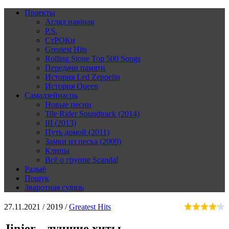
Праекты
Агляд навінак
P.S.
СтРОКи
Greatest Hits
Rolling Stone Top 500 Songs
Передачи памяти
История Led Zeppelin
История Queen
Самадзейнасць
Новые песни
Tile Rider Soundtrack (2014)
III (2013)
Путь домой (2011)
Замки из песка (2009)
Клипы
Всё о группе Scandal
Радыё
Пошук
Зваротная сувязь
27.11.2021 /
2019 /
Greatest Hits
Jinjer - лучшие хиты