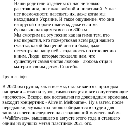
Наши родители отделены от нас не только
расстоянием, но также войной и политикой. У нас
нет возможности навещать их, даже когда мы
находимся в Украине. И такое ощущение, что они
на другой стороне планеты, даже если мы
буквально находимся всего в 800 км.
Мы смотрим на эту песню как на гимн тем, кто
нас вырастил, кто пожертвовал всем ради нашего
счастья, какой бы ценой она ни была, даже
несмотря на нашу неблагодарность по отношению
к ним. Люди, которые показали нам, что
существует самая чистая любовь - любовь отца и
матери к своим детям. Спасибо.
Группа Jinjer
В 2020-ом группа, как и все мы, сталкивается с приходом
пандемии – отмена туров, самоизоляция и все сопутствующие
«прелести». Вскоре, как ностальгия по доковидным временам,
выходит концертник «Alive in Melbourne». Ну а затем, после
передышки, музыканты вновь собираются в студии для
записи своего последнего на сегодняшний момент альбома
«Wallflowers», вышедшего в августе этого года и ставшего
одним из лучших метал-пластинок 2021-ого.