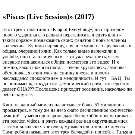
«Pisces (Live Session)» (2017)
Этот трек с пластинки «King of Everything», но с приходом
нового ударника его решили перезаписать и снять клип -
таким образом познакомить своих фанатов с новым членом
коллектива. Купили гирлянду, сняли студию на пару часов – в
общем, очередной клип. Как только видео выложили в
youtube, оно стало вирусным – что уж греха таить, я сам
впервые познакомился с Jinjer, посмотрев это видео. И я
помню, какой шок я испытал – очень крутой звук, ламповая
обстановка, я откинулся на спинку кресла и просто
наслаждался спокойствием и мелодичность. И тут – БАЦ! Ты
не понимаешь, откуда этот демонический гроул, это серьёзно
делает ОНА??? После шока приходит осознание, насколько же
ребята крутые.
Клип на данный момент насчитывает более 57 миллионов
просмотров, к тому же на него снято бесчисленное количество
реакций – у меня одно время даже было хобби просматривать
эти reaction videos, и ржать каждый раз над округлившимися
глазами вокальных учителей, музыкантов и многих других.
Сами ребята называют этот трек балладой и попсой, а Татьяна