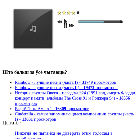
Што больш за ўсё чытаюць?
Rainbow - лучшие песни (часть I) -
31749
просмотров
Rainbow - лучшие песни (часть II) -
19473
просмотров
История группы Queen - передача #24 (1991 год, смерть Фредди,
концерт памяти, альбомы The Cross 91 и Роджера 94) -
18556
просмотров
Радыё "Рок-Амлет" -
16309
просмотров
Cinderella - самые запоминающиеся композиции группы (часть
I) -
13631
просмотров
Цытаты:
Никогда не пытайся не доверять этим голосам в
твоей голове.