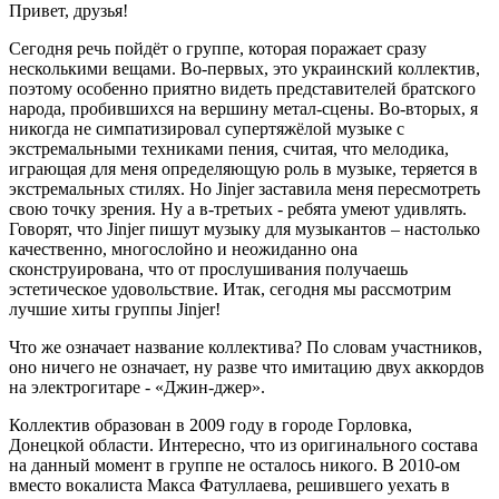
Привет, друзья!
Сегодня речь пойдёт о группе, которая поражает сразу
несколькими вещами. Во-первых, это украинский коллектив,
поэтому особенно приятно видеть представителей братского
народа, пробившихся на вершину метал-сцены. Во-вторых, я
никогда не симпатизировал супертяжёлой музыке с
экстремальными техниками пения, считая, что мелодика,
играющая для меня определяющую роль в музыке, теряется в
экстремальных стилях. Но Jinjer заставила меня пересмотреть
свою точку зрения. Ну а в-третьих - ребята умеют удивлять.
Говорят, что Jinjer пишут музыку для музыкантов – настолько
качественно, многослойно и неожиданно она
сконструирована, что от прослушивания получаешь
эстетическое удовольствие. Итак, сегодня мы рассмотрим
лучшие хиты группы Jinjer!
Что же означает название коллектива? По словам участников,
оно ничего не означает, ну разве что имитацию двух аккордов
на электрогитаре - «Джин-джер».
Коллектив образован в 2009 году в городе Горловка,
Донецкой области. Интересно, что из оригинального состава
на данный момент в группе не осталось никого. В 2010-ом
вместо вокалиста Макса Фатуллаева, решившего уехать в