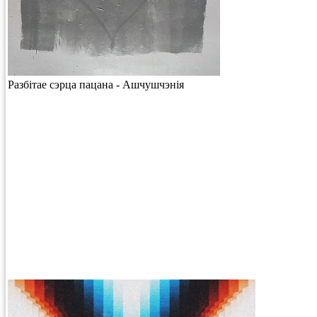
Разбiтае сэрца пацана - Ашчушчэнія