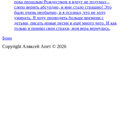
пока прошлым Рождеством я вдруг не подумал –
слепо верить абсурдно, и мне стало страшно! Это
было очень необычно, и я осознал, что не хочу
умирать. Я хочу проводить больше времени с
детьми, писать новые песни и ещё много чего. И как
только я принял свои страхи, моя вера вернулась.
Боно
Copyright Аляксей Апет © 2026