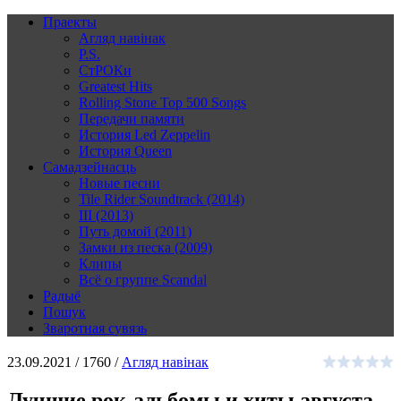
Праекты
Агляд навінак
P.S.
СтРОКи
Greatest Hits
Rolling Stone Top 500 Songs
Передачи памяти
История Led Zeppelin
История Queen
Самадзейнасць
Новые песни
Tile Rider Soundtrack (2014)
III (2013)
Путь домой (2011)
Замки из песка (2009)
Клипы
Всё о группе Scandal
Радыё
Пошук
Зваротная сувязь
23.09.2021 /
1760 /
Агляд навінак
Лучшие рок-альбомы и хиты августа