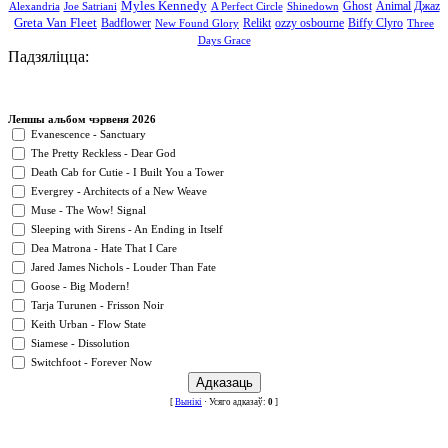
Myles Kennedy
Ghost
Animal Джаz
Alexandria
Joe Satriani
A Perfect Circle
Shinedown
Greta Van Fleet
Badflower
Relikt
ozzy osbourne
Biffy Clyro
New Found Glory
Three
Days Grace
Падзяліцца:
Лепшы альбом чэрвеня 2026
Evanescence - Sanctuary
The Pretty Reckless - Dear God
Death Cab for Cutie - I Built You a Tower
Evergrey - Architects of a New Weave
Muse - The Wow! Signal
Sleeping with Sirens - An Ending in Itself
Dea Matrona - Hate That I Care
Jared James Nichols - Louder Than Fate
Goose - Big Modern!
Tarja Turunen - Frisson Noir
Keith Urban - Flow State
Siamese - Dissolution
Switchfoot - Forever Now
[
Вынікі
· Усяго адказаў:
0
]