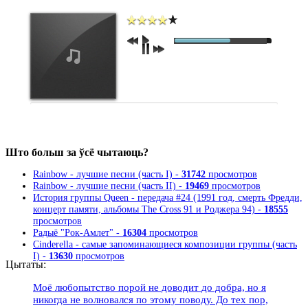
Што больш за ўсё чытаюць?
Rainbow - лучшие песни (часть I) -
31742
просмотров
Rainbow - лучшие песни (часть II) -
19469
просмотров
История группы Queen - передача #24 (1991 год, смерть Фредди,
концерт памяти, альбомы The Cross 91 и Роджера 94) -
18555
просмотров
Радыё "Рок-Амлет" -
16304
просмотров
Cinderella - самые запоминающиеся композиции группы (часть
I) -
13630
просмотров
Цытаты:
Моё любопытство порой не доводит до добра, но я
никогда не волновался по этому поводу. До тех пор,