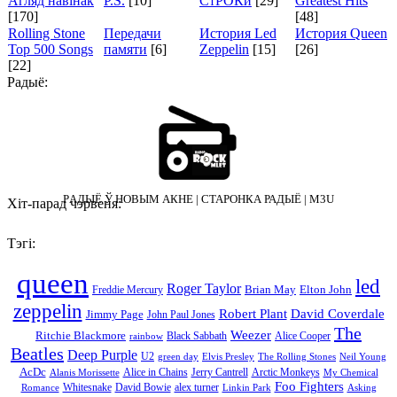
Агляд навінак
P.S.
[10]
СтРОКи
[29]
Greatest Hits
[170]
[48]
Rolling Stone
Передачи
История Led
История Queen
Top 500 Songs
памяти
[6]
Zeppelin
[15]
[26]
[22]
Радыё:
PАДЫЁ Ў НОВЫМ АКНЕ
|
СТАРОНКА РАДЫЁ
|
M3U
Хіт-парад чэрвеня:
Тэгі:
queen
led
Roger Taylor
Brian May
Elton John
Freddie Mercury
zeppelin
Robert Plant
David Coverdale
Jimmy Page
John Paul Jones
The
Weezer
Ritchie Blackmore
Black Sabbath
Alice Cooper
rainbow
Beatles
Deep Purple
U2
green day
Elvis Presley
The Rolling Stones
Neil Young
AcDc
Alice in Chains
Jerry Cantrell
Arctic Monkeys
Alanis Morissette
My Chemical
Foo Fighters
Whitesnake
David Bowie
alex turner
Romance
Linkin Park
Asking