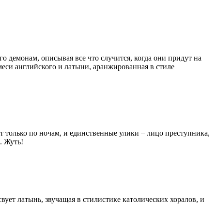
его демонам, описывая все что случится, когда они придут на
меси английского и латыни, аранжированная в стиле
ет только по ночам, и единственные улики – лицо преступника,
. Жуть!
тсвует латынь, звучащая в стилистике католических хоралов, и