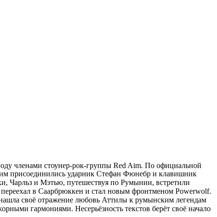
году членами стоунер-рок-группы Red Aim. По официальной
к ним присоединились ударник Стефан Фюнебр и клавишник
ки, Чарльз и Мэтью, путешествуя по Румынии, встретили
 переехал в Саарбрюккен и стал новым фронтменом Powerwolf.
ма нашла своё отражение любовь Аттилы к румынским легендам
жорными гармониями. Несерьёзность текстов берёт своё начало