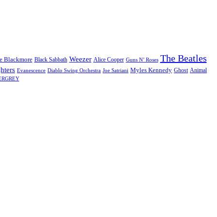
The Beatles
Weezer
ie Blackmore
Black Sabbath
Alice Cooper
Guns N’ Roses
hters
Myles Kennedy
Ghost
Animal
Evanescence
Diablo Swing Orchestra
Joe Satriani
ERGREY