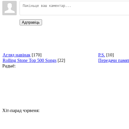
Адправіць
Агляд навінак
[170]
P.S.
[10]
Rolling Stone Top 500 Songs
[22]
Передачи памя
Радыё:
Хіт-парад чэрвеня: