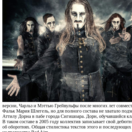
версии, Чарльз и Мэттью Грейвульфы после многих лет совме
Фальк Мария Шлегель, но для полного состава не хватало под
Аттилу Дорна в пабе города Сигишоара. Дорн, обучавшийся кл
В таком составе в 2005 году коллектив записывает свой дебют
об оборотнях. Общая стилистика текстов этого и последующих 