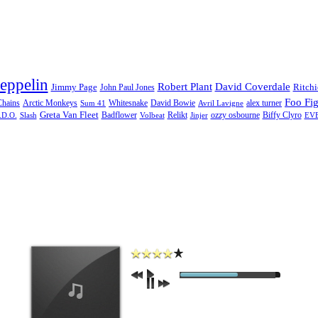
zeppelin
Robert Plant
David Coverdale
Jimmy Page
Ritch
John Paul Jones
Foo Fig
Chains
Arctic Monkeys
Whitesnake
David Bowie
alex turner
Sum 41
Avril Lavigne
Greta Van Fleet
Badflower
Relikt
ozzy osbourne
Biffy Clyro
.D.O.
Slash
Volbeat
Jinjer
EV