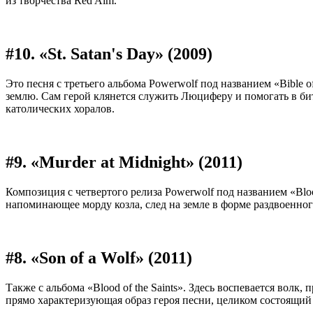
из творчества Red Aim.
#10. «St. Satan's Day» (2009)
Это песня с третьего альбома Powerwolf под названием «Bible o
землю. Сам герой клянется служить Люциферу и помогать в бит
католических хоралов.
#9. «Murder at Midnight» (2011)
Композиция с четвертого релиза Powerwolf под названием «Blo
напоминающее морду козла, след на земле в форме раздвоенног
#8. «Son of a Wolf» (2011)
Также с альбома «Blood of the Saints». Здесь воспевается волк
прямо характеризующая образ героя песни, целиком состоящий