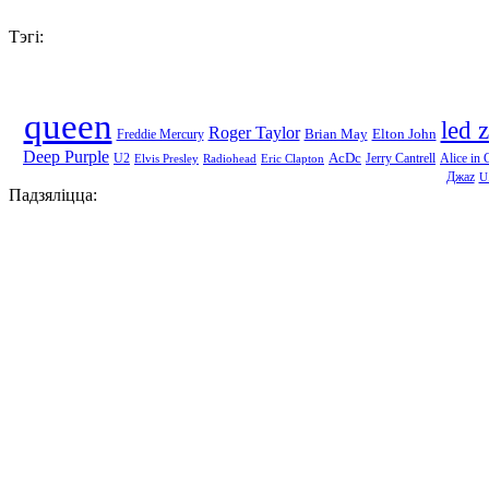
Тэгі:
queen
led 
Roger Taylor
Brian May
Elton John
Freddie Mercury
Deep Purple
AcDc
U2
Jerry Cantrell
Alice in 
Elvis Presley
Radiohead
Eric Clapton
Джаz
U
Падзяліцца: