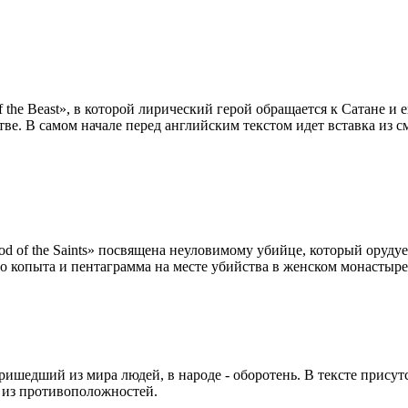
f the Beast», в которой лирический герой обращается к Сатане и 
ве. В самом начале перед английским текстом идет вставка из с
od of the Saints» посвящена неуловимому убийце, который оруду
о копыта и пентаграмма на месте убийства в женском монастыре
, пришедший из мира людей, в народе - оборотень. В тексте прису
 из противоположностей.