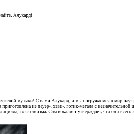
чайте, Алукард!
яжелой музыки! С вами Алукард, и мы погружаемся в мир пауэр-ме
 приготовлена из пауэр-, хэви-, готик-метала с незначительной 
ицизма, то сатанизма. Сам вокалист утверждает, что они всего 