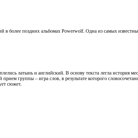
сий в более поздних альбомах Powerwolf. Одна из самых известны
а сплелись латынь и английский. В основу текста легла история 
 прием группы – игра слов, в результате которого словосочетани
ует сюжет.