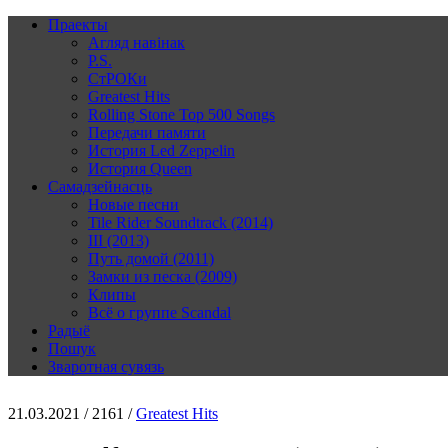
Праекты
Агляд навінак
P.S.
СтРОКи
Greatest Hits
Rolling Stone Top 500 Songs
Передачи памяти
История Led Zeppelin
История Queen
Самадзейнасць
Новые песни
Tile Rider Soundtrack (2014)
III (2013)
Путь домой (2011)
Замки из песка (2009)
Клипы
Всё о группе Scandal
Радыё
Пошук
Зваротная сувязь
21.03.2021 /
2161 /
Greatest Hits