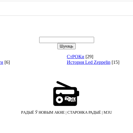
СтРОКи
[29]
ти
[6]
История Led Zeppelin
[15]
PАДЫЁ Ў НОВЫМ АКНЕ
|
СТАРОНКА РАДЫЁ
|
M3U